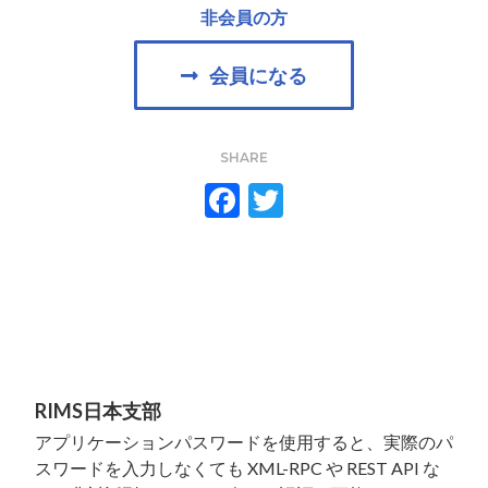
非会員の方
会員になる
SHARE
F
T
ac
w
e
itt
b
er
o
o
k
RIMS日本支部
アプリケーションパスワードを使用すると、実際のパ
スワードを入力しなくても XML-RPC や REST API な