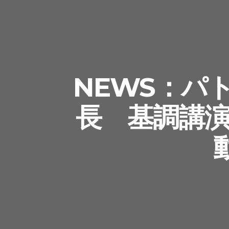
NEWS：パ
長 基調講演『