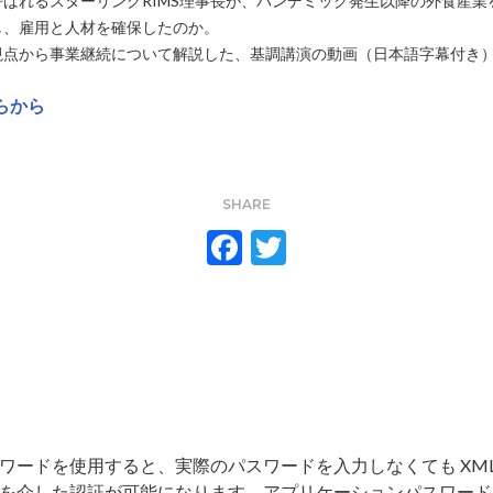
ばれるスターリングRIMS理事長が、パンデミック発生以降の外食産業
し、雇用と人材を確保したのか。
視点から事業継続について解説した、基調講演の動画（日本語字幕付き
らから
SHARE
F
T
ac
w
e
itt
b
er
o
o
k
ドを使用すると、実際のパスワードを入力しなくても XML-RPC 
を介した認証が可能になります。アプリケーションパスワード