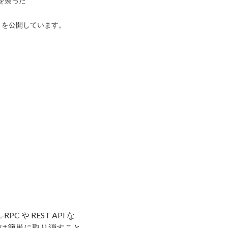
を襲った
）を
公開しています。
や REST API な
は簡単に取り消すこと