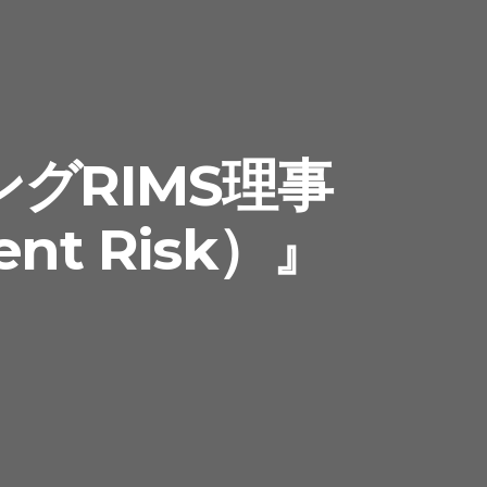
グRIMS理事
t Risk）』
。