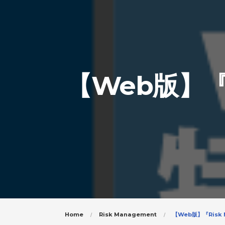
【Web版】『R
Home
Risk Management
【Web版】『Risk 