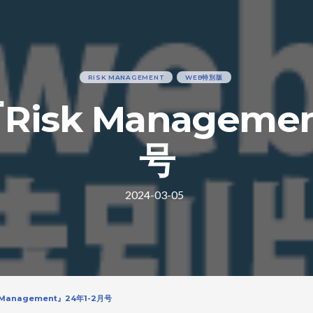
RISK MANAGEMENT
WEB特別版
isk Managemen
号
2024-03-05
Management』24年1-2月号