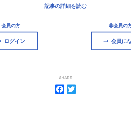
記事の詳細を読む
会員の方
非会員の
ログイン
会員に
SHARE
F
T
ac
w
e
itt
b
er
o