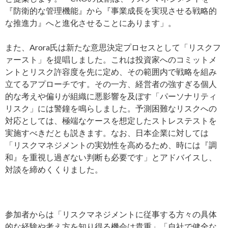
『防衛的な管理機能』から『事業成長を実現させる戦略的
な推進力』へと進化させることにあります」。
また、Arora氏は新たな意思決定プロセスとして「リスクフ
ァースト」を提唱しました。これは投資家へのコミットメ
ントとリスク許容度を先に定め、その範囲内で戦略を組み
立てるアプローチです。その一方、経営者の強すぎる個人
的な考えや偏りが組織に悪影響を及ぼす「パーソナリティ
リスク」には警鐘を鳴らしました。予測困難なリスクへの
対応としては、極端なケースを想定したストレステストを
実施すべきだとも説きます。なお、日本企業に対しては
「リスクマネジメントの実効性を高めるため、時には『調
和』を重視し過ぎない判断も必要です」とアドバイスし、
対談を締めくくりました。
参加者からは「リスクマネジメントに従事する方々の具体
的な経験や考え方を知り得る機会は貴重」「自社で健全な