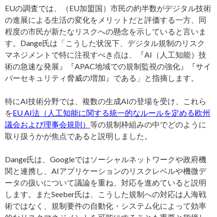
EUの調査では、（EU加盟国）市民の約半数がデジタル技術
の進展による生活の変化をメリットだと評価する一方、同
程度の市民が新たなリスクへの懸念を示していると言いま
す。Dange氏は「こうした状況下、デジタル規制のリスク
マネジメントで特に注視すべき点は、『AI（人工知能）技
術の急速な発展』『APAC地域での規制監視の強化』『サイ
バーセキュリティ脅威の増加』である」と指摘します。
特にAI技術分野では、複数の生成AIの登場を受け、これら
を
EU AI法（人工知能に関する統一的なルールを定める欧州
議会および理事会規則）
等の規制枠組みの中でどのように
取り扱うかが焦点であると説明しました。
Dange氏は、Googleではソーシャルネットワークや政府機
関と連携し、AIアプリケーションのリスクレベルや機微デ
ータの扱いについて議論を重ね、対応を進めていると説明
します。またSeeber氏は、こうした規制への対応は人海戦
術ではなく、規制要件の自動化・システム化によって効率