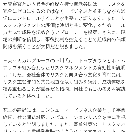
元警察官という異色の経歴を持つ海老谷氏は、「リスクを
完全にゼロにするのではなく、ビジネスと並走しながら適
切にコントロールすることが重要」と語ります。また、リ
スクマネジメントの評価は時間と共に変化するため、「加
点方式で成果を認め合うアプローチ」を提案。さらに、現
場の判断を信頼し、事後批判を控えることで組織内の信頼
関係を築くことが大切だと説きました。
三菱ケミカルグループの下川氏は、トップダウンとボトム
アップを組み合わせたリスクマネジメントの有効性を説明
しました。会社全体でリスクと向き合う文化を育むには、
リスク主管部門と共に地道な取り組みを続け、成功体験を
積み重ねることが重要だと指摘。同社でもこの考えを実践
していると述べました。
花王の静野氏は、コンシューマービジネス企業として事業
継続、社会課題対応、レピュテーションリスクを特に重視
していると説明しました。また、事前対策の「リスクマネ
ジメント」と危機発生時の「クライシスマネジメント」を