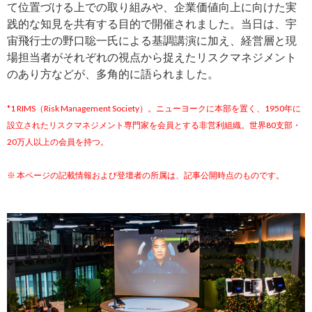
て位置づける上での取り組みや、企業価値向上に向けた実
践的な知見を共有する目的で開催されました。当日は、宇
宙飛行士の野口聡一氏による基調講演に加え、経営層と現
場担当者がそれぞれの視点から捉えたリスクマネジメント
のあり方などが、多角的に語られました。
*1 RIMS（Risk Management Society）。ニューヨークに本部を置く、1950年に
設立されたリスクマネジメント専門家を会員とする非営利組織。世界80支部・
20万人以上の会員を持つ。
※ 本ページの記載情報および登壇者の所属は、記事公開時点のものです。