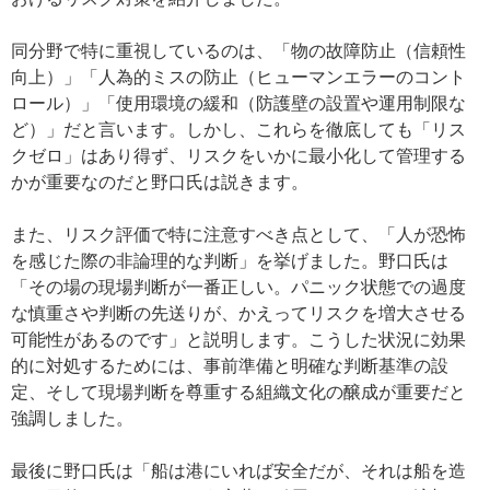
同分野で特に重視しているのは、「物の故障防止（信頼性
向上）」「人為的ミスの防止（ヒューマンエラーのコント
ロール）」「使用環境の緩和（防護壁の設置や運用制限な
ど）」だと言います。しかし、これらを徹底しても「リス
クゼロ」はあり得ず、リスクをいかに最小化して管理する
かが重要なのだと野口氏は説きます。
また、リスク評価で特に注意すべき点として、「人が恐怖
を感じた際の非論理的な判断」を挙げました。野口氏は
「その場の現場判断が一番正しい。パニック状態での過度
な慎重さや判断の先送りが、かえってリスクを増大させる
可能性があるのです」と説明します。こうした状況に効果
的に対処するためには、事前準備と明確な判断基準の設
定、そして現場判断を尊重する組織文化の醸成が重要だと
強調しました。
最後に野口氏は「船は港にいれば安全だが、それは船を造