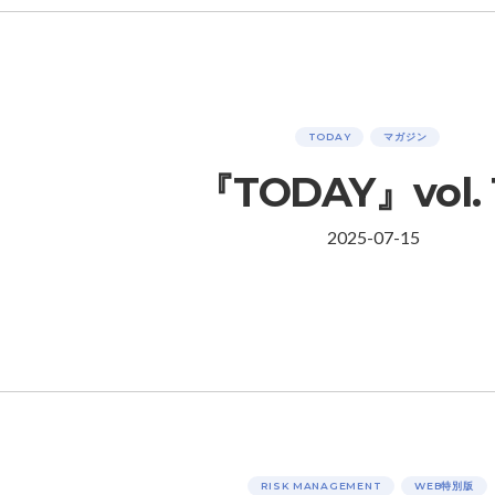
TODAY
マガジン
『TODAY』vol. 
2025-07-15
RISK MANAGEMENT
WEB特別版