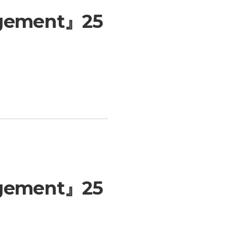
gement』25
gement』25