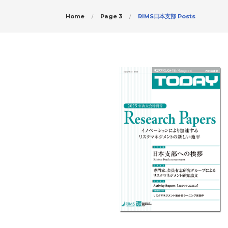
Home
Page 3
RIMS日本支部 Posts