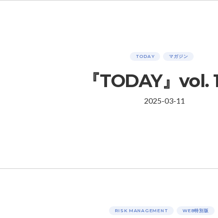
TODAY
マガジン
『TODAY』vol. 
2025-03-11
RISK MANAGEMENT
WEB特別版