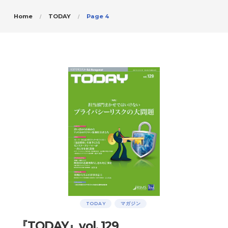
Home
TODAY
Page 4
TODAY
マガジン
『TODAY』vol. 129