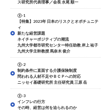
ス研究所代表理事／会長 水尾 順一
②-1
【特集】2023年 日本のリスクとオポチュニテ
ィ
新たな経営課題
ネイチャーポジティブの潮流
九州大学都市研究センター特任助教 岸上 祐子
九州大学主幹教授 馬奈木 俊介
②-2
制約条件に直面する介護保険制度
問われる人材不足やＢＣＰへの対応
ニッセイ基礎研究所 主任研究員 三原 岳
②-3
インフレの行方
その時、経営は何を迫られるのか