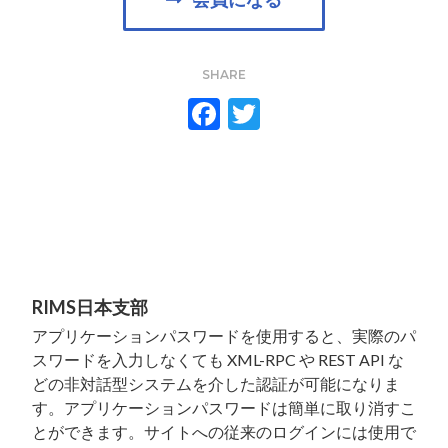
SHARE
F
T
ac
w
e
itt
b
er
o
o
k
RIMS日本支部
アプリケーションパスワードを使用すると、実際のパ
スワードを入力しなくても XML-RPC や REST API な
どの非対話型システムを介した認証が可能になりま
す。アプリケーションパスワードは簡単に取り消すこ
とができます。サイトへの従来のログインには使用で