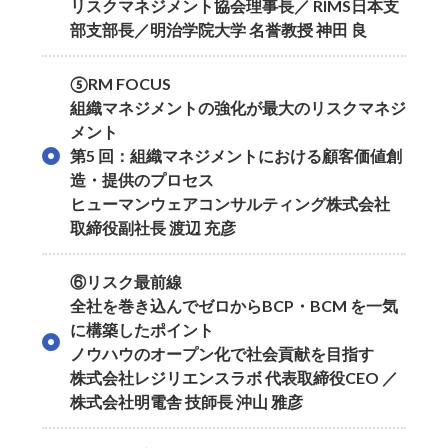
リスクマネジメント協会理事長／ RIMS日本支
部支部長／明治学院大学 名誉教授 神田 良
⑤RM FOCUS
組織マネジメントの強化が最大のリスクマネジ
メント
第5 回：組織マネジメントにおける顧客価値創
造・提供のプロセス
ヒューマンウェアコンサルティング株式会社
取締役副社長 渡辺 充彦
⑥リスク最前線
全社を巻き込んでゼロからBCP・BCM を一気
に構築したポイント
ノウハウのオープン化で社会貢献を目指す
株式会社レジリエンスラボ 代表取締役CEO ／
株式会社明電舎 技師長 沖山 雅彦