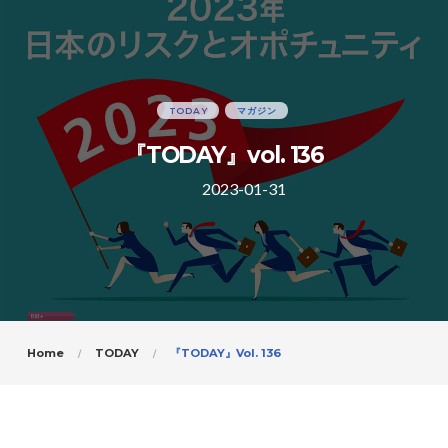
TODAY
マガジン
『TODAY』vol. 136
2023-01-31
Home
TODAY
『TODAY』vol. 136