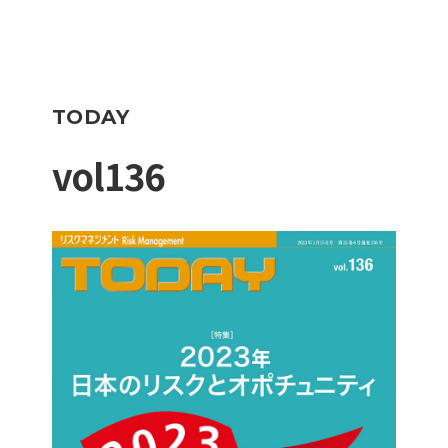
TODAY
vol136