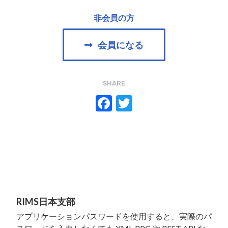
非会員の方
会員になる
SHARE
F
T
ac
w
e
itt
b
er
o
o
k
RIMS日本支部
アプリケーションパスワードを使用すると、実際のパ