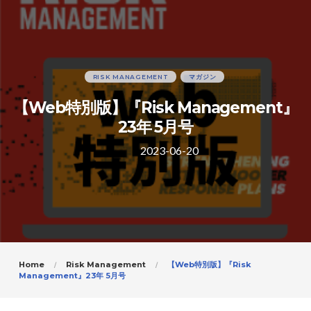
RISK MANAGEMENT
マガジン
【Web特別版】『Risk Management』
23年 5月号
2023-06-20
Home
Risk Management
【Web特別版】『Risk
Management』23年 5月号