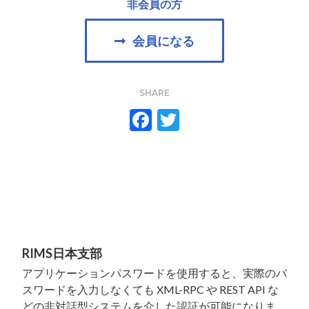
非会員の方
会員になる
SHARE
F
T
ac
w
e
itt
b
er
o
o
k
RIMS日本支部
アプリケーションパスワードを使用すると、実際のパ
スワードを入力しなくても XML-RPC や REST API な
どの非対話型システムを介した認証が可能になりま