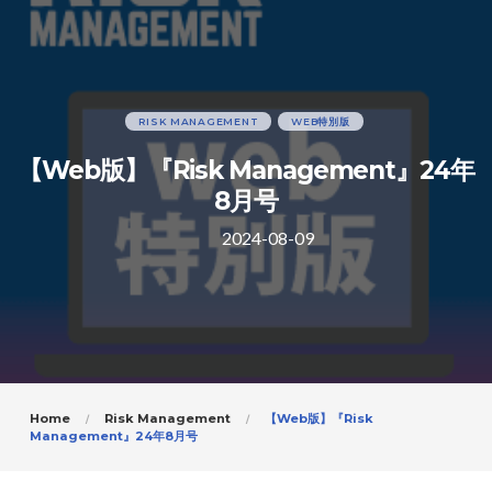
RISK MANAGEMENT
WEB特別版
【Web版】『Risk Management』24年
8月号
2024-08-09
Home
Risk Management
【Web版】『Risk
Management』24年8月号