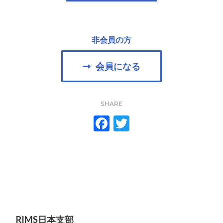
非会員の方
会員になる
SHARE
F
T
ac
w
e
itt
b
er
o
o
k
RIMS日本支部